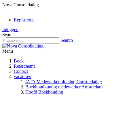
Nova Consolidating
0
items -
€ 0,00
Registreren
Inloggen
Search
×
Search
Menu
Boek
Reisschema
Contact
vacatures
IATA Medewerker afdeling Consolidating
Boekhoudkundig medewerker Amsterdam
Hoofd Boekhouding