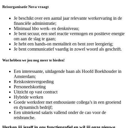
Reisorganisatie Nova vraagt
Je beschikt over een aantal jaar relevante werkervaring in de
financiële administratie;
Minimaal hbo werk- en denkniveau;
Je bent secuur, een snel reactie vermogen en positieve energie
om aan de slag te gaan;
Je hebt een hands-on mentaliteit en bent zeer leergierig;
Je bent communicatief vaardig in zowel woord als geschrift.
Wat hebben we jou nog meer te bieden!
Een interessante, uitdagende baan als Hoofd Boekhouder in
Amsterdam;
Reiskostenvergoeding
Personeelskorting
Uitzicht op vast contract
Hybride werken
Goede werksfeer met enthousiaste collega’s in een groeiend
en dynamisch bedrijf;
Een uitstekend salaris vallend onder de cao voor de
reisbranche.
Herken jij jezelf in ons functieprofiel en wil jij onze nieuwe