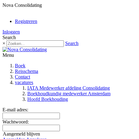
Nova Consolidating
0
items -
€ 0,00
Registreren
Inloggen
Search
×
Search
Menu
Boek
Reisschema
Contact
vacatures
IATA Medewerker afdeling Consolidating
Boekhoudkundig medewerker Amsterdam
Hoofd Boekhouding
E-mail adres:
Wachtwoord:
Aangemeld blijven